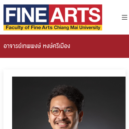
อาจารย์เทพพงษ์ หงษ์ศรีเมือง