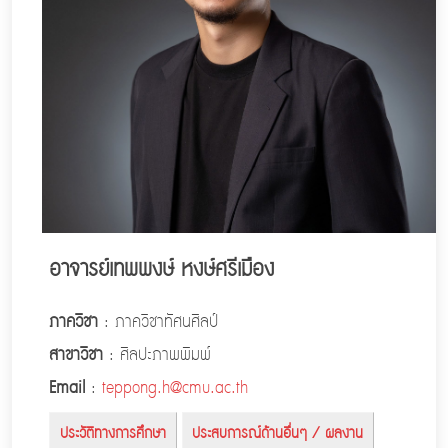
อาจารย์เทพพงษ์ หงษ์ศรีเมือง
ภาควิชา
: ภาควิชาทัศนศิลป์
สาขาวิชา
: ศิลปะภาพพิมพ์
Email
:
teppong.h@cmu.ac.th
ประวัติทางการศึกษา
ประสบการณ์ด้านอื่นๆ / ผลงาน