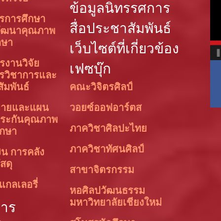
ข้อมูลนิทรรศการ
ารการศึกษา
สื่อประชาสัมพันธ์
ัฒนาคุณภาพ
กษา
เว็บไซต์ที่เกี่ยวข้อง
รงานวิจัย
เฟซบุ๊ก
ารวิชาการและ
สัมพันธ์
คณะวิจิตรศิลป์
บายและแผน
วอยซ์ออฟอาร์ตส
ระกันคุณภาพ
ภาควิชาศิลปะไทย
ึกษา
ภาควิชาทัศนศิลป์
ิน การคลัง
สดุ
สาขาจิตรกรรม
แกลเลอรี่
หอศิลปวัฒนธรรม
มหาวิทยาลัยเชียงใหม่
การ