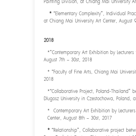
Painting Division, at Chiang Mai University 
*
“Elementary Complexity”, Individual Pract
at Chiang Mai University Art Center, August 
2018
*”Contemporary Art
Exhibition by Lecturers
August 7th – 30st, 2018
* “Faculty of Fine Arts, Chiang Mai Universit
2018
*“Collaborative Project, Poland-Thailand” be
Dlugosz University in Czestochowa, Poland, a
* Contemporary Art
Exhibition by Lecturer
Center, August 8th – 30st, 2017
*
“Relationship”,
Collaborative project betw