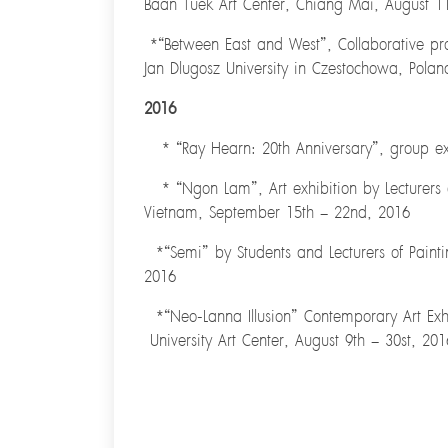
Baan Tuek Art Center, Chiang Mai, August 11
*“Between East and West”, Collaborative proj
Jan Dlugosz University in Czestochowa, Poland
2016
* “Ray Hearn: 20th Anniversary”, group ex
* “Ngon Lam”, Art exhibition by Lecturers of
Vietnam, September 15th – 22nd, 2016
*“Semi” by Students and Lecturers of Painting
2016
*“Neo-Lanna Illusion” Contemporary Art
Exh
University Art Center, August 9th – 30st, 201