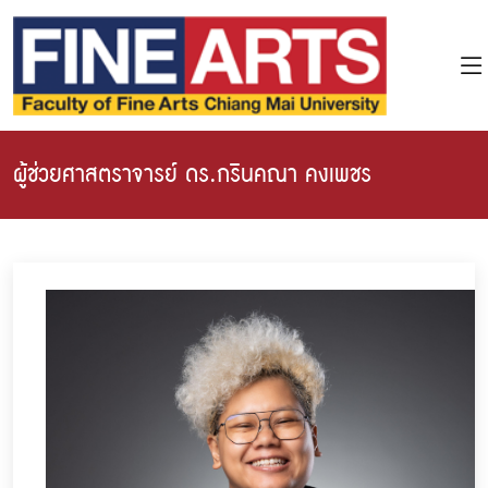
ผู้ช่วยศาสตราจารย์ ดร.กรินคณา คงเพชร