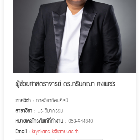
ผู้ช่วยศาสตราจารย์ ดร.กรินคณา คงเพชร
ภาควิชา
: ภาควิชาทัศนศิลป์
สาขาวิชา
: ประติมากรรม
หมายเลขโทรศัพท์ที่ทำงาน
: 053-944840
Email
:
krynkana.k@cmu.ac.th