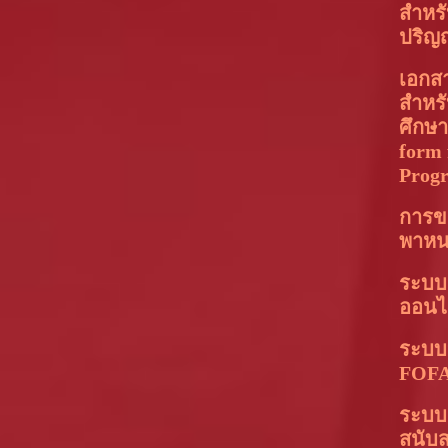
สำหรั
ปริญ
เอกส
สำหร
ศึกษ
form 
Prog
การข
พาห
ระบบ
ออนไ
ระบบ
FOFA
ระบบอ
สนับ