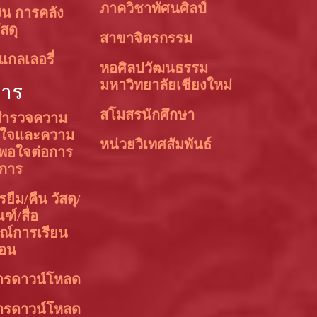
ภาควิชาทัศนศิลป์
ิน การคลัง
สดุ
สาขาจิตรกรรม
แกลเลอรี่
หอศิลปวัฒนธรรม
มหาวิทยาลัยเชียงใหม่
การ
สโมสรนักศึกษา
ำรวจความ
อใจและความ
หน่วยวิเทศสัมพันธ์
งพอใจต่อการ
ิการ
ยืม/คืน วัสดุ/
ฑ์/สื่อ
ณ์การเรียน
อน
ารดาวน์โหลด
ารดาวน์โหลด