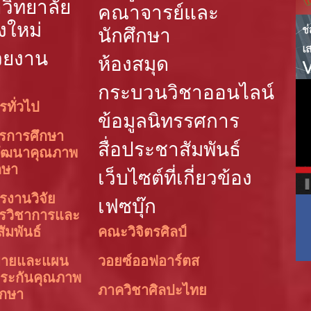
วิทยาลัย
คณาจารย์และ
งใหม่
นักศึกษา
วยงาน
ห้องสมุด
กระบวนวิชาออนไลน์
รทั่วไป
ข้อมูลนิทรรศการ
ารการศึกษา
สื่อประชาสัมพันธ์
ัฒนาคุณภาพ
กษา
เว็บไซต์ที่เกี่ยวข้อง
รงานวิจัย
เฟซบุ๊ก
ารวิชาการและ
สัมพันธ์
คณะวิจิตรศิลป์
บายและแผน
วอยซ์ออฟอาร์ตส
ระกันคุณภาพ
ภาควิชาศิลปะไทย
ึกษา