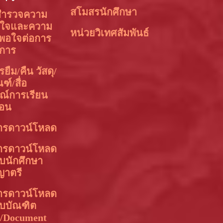
สโมสรนักศึกษา
ำรวจความ
อใจและความ
หน่วยวิเทศสัมพันธ์
งพอใจต่อการ
ิการ
ยืม/คืน วัสดุ/
ฑ์/สื่อ
ณ์การเรียน
อน
ารดาวน์โหลด
ารดาวน์โหลด
บนักศึกษา
ญาตรี
ารดาวน์โหลด
ับบัณฑิต
า/Document