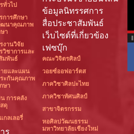
รทั่วไป
ข้อมูลนิทรรศการ
ารการศึกษา
สื่อประชาสัมพันธ์
ัฒนาคุณภาพ
กษา
เว็บไซต์ที่เกี่ยวข้อง
รงานวิจัย
เฟซบุ๊ก
ารวิชาการและ
สัมพันธ์
คณะวิจิตรศิลป์
บายและแผน
วอยซ์ออฟอาร์ตส
ระกันคุณภาพ
ภาควิชาศิลปะไทย
ึกษา
ภาควิชาทัศนศิลป์
ิน การคลัง
สดุ
สาขาจิตรกรรม
แกลเลอรี่
หอศิลปวัฒนธรรม
มหาวิทยาลัยเชียงใหม่
การ