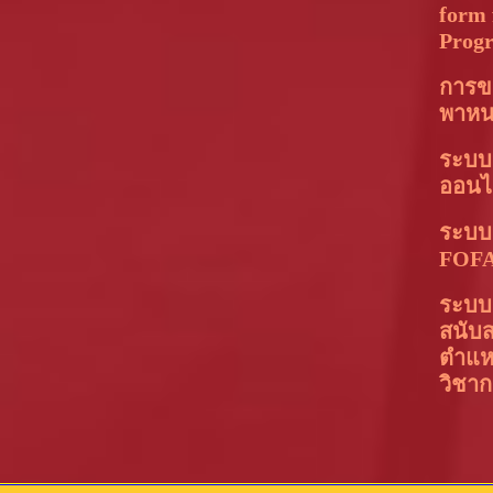
form 
Prog
การข
พาห
ระบบ
ออนไ
ระบบ
FOFA
ระบบอ
สนับ
ตำแห
วิชา