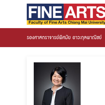
รองศาสตราจารย์พิศมัย อาวะกุลพาณิชย์