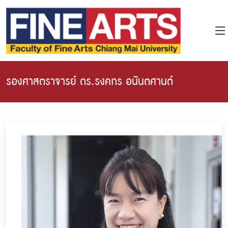
รองศาสตราจารย์ ดร.รงคกร อนันตศานต์