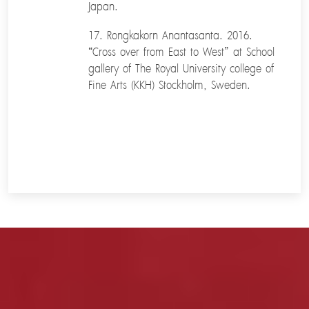
Japan.
17. Rongkakorn Anantasanta. 2016.
“Cross over from East to West” at School
gallery of The Royal University college of
Fine Arts (KKH) Stockholm, Sweden.