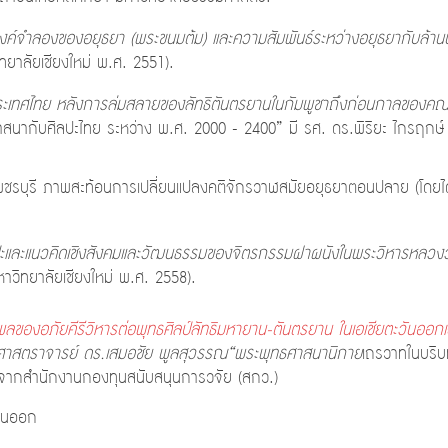
งค์จำลองของอยุธยา (พระขนมต้ม) และความสัมพันธ์ระหว่างอยุธยากับล้านนา
ทยาลัยเชียงใหม่ พ.ศ. 2551).
ระเทศไทย หลังการล่มสลายของลัทธิตันตรยานในกัมพูชาถึงก่อนกาลของคณ
ทธศาสนากับศิลปะไทย ระหว่าง พ.ศ. 2000 - 2400” มี รศ. ดร.พิริยะ ไกรฤกษ์
เพชรบุรี ภาพสะท้อนการเปลี่ยนแปลงคติจักรวาฬสมัยอยุธยาตอนปลาย (โดยได
ิลปะและแนวคิดเชิงสังคมและวัฒนธรรมของจิตรกรรมฝาผนังในพระวิหารหลวง
าวิทยาลัยเชียงใหม่ พ.ศ. 2558).
ิพลของอภัยคีรีวิหารต่อพุทธศิลป์ลัทธิมหายาน-ตันตรยาน ในเอเชียตะวันออกเฉ
. ศาสตราจารย์ ดร.เสมอชัย พูลสุวรรณ“พระพุทธศาสนานิกาย
เถรวาทในบริบ
นุนจากสำนักงานกองทุนสนับสนุนการวจัย (สกว.)
วันออก