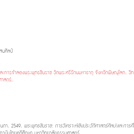
นศิลป์
ละการจำลองพระพุทธชินราช วัดพระศรีรัตนมหาธาตุ จังหวัดพิษณุโลก. วิ
ศาสตร์.
จินดา. 2549.
พระพุทธชินราช: การวิเคราะห์เชิงประวัติศาสตร์ศิลปะและการศึ
ถาบันไทยคดีศึกษา มหาวิทยาลัยธรรมศาสตร์.