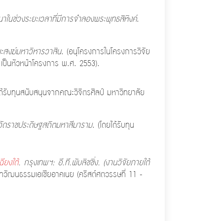
ในช่วงระยะเวลาที่มีการจำลองพระพุทธสิหิงค์
.
ะสงฆ์มหาวิหารวาสิน
. (อนุโครงการในโครงการวิจัย
 เป็นหัวหน้าโครงการ พ.ศ. 2553).
้รับทุนสนับสนุนจากคณะวิจิตรศิลป์ มหาวิทยาลัย
วัดราชประดิษฐสถิตมหาสีมาราม
. (โดยได้รับทุน
ียงใต้
. กรุงเทพฯ: อี.ที.พับลิชชิ่ง. (งานวิจัยภายใต้
ทวัฒนธรรมเอเชียอาคเนย (คริสต์ศตวรรษที่ 11 -