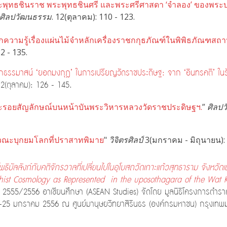
ะพุทธชินราช พระพุทธชินศรี และพระศรีศาสดา ‘จำลอง’ ของพระบาท
ศิลปวัฒนธรรม
. 12(ตุลาคม): 110 - 123.
กความรู้เรื่องแผ่นไม้จำหลักเครื่องราชกกุธภัณฑ์ในพิพิธภัณฑสถา
2 - 135.
กธรรมาสน์ ‘ยอดมงกุฎ’ ในการเปรียญวัดราชประดิษฐ: จาก ‘อินทรคติ’ ในรั
2(ตุลาคม): 126 - 145.
ะรอยสัญลักษณ์บนหน้าบันพระวิหารหลวงวัดราชประดิษฐฯ.
”
ศิลป
วณะบุกยมโลกที่ปราสาทพิมาย
"
วิจิตรศิลป์
3(มกราคม - มิถุนายน): 
พธิบัลลังก์กับคติจักรวาลที่เปลี่ยนไปในอุโบสถวัดเกาะแก้วสุทธาราม จังหวั
ist Cosmology as Represented in the uposothagara of the Wat K
2555/2556 อาเซียนศึกษา (ASEAN Studies) จัดโดย มูลนิธิโครงการตำราสั
 24-25 มกราคม 2556 ณ ศูนย์มานุษยวิทยาสิรินธร (องค์กรมหาชน) กรุงเท