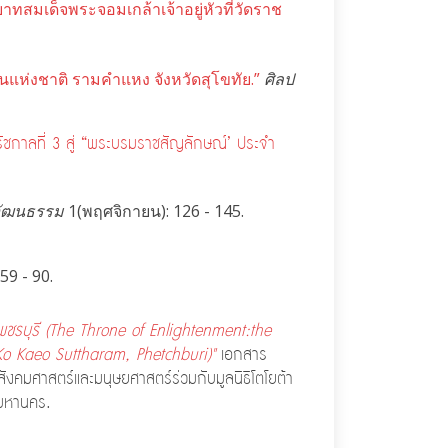
สมเด็จพระจอมเกล้าเจ้าอยู่หัวที่วัดราช
นแห่งชาติ รามคำแหง จังหวัดสุโขทัย.”
ศิลป
ชกาลที่ 3 สู่
“พระบรมราชสัญลักษณ์’ ประจำ
วัฒนธรรม
1(พฤศจิกายน): 126 - 145.
59 - 90.
ดเพชรบุรี (The Throne of Enlightenment:
the
o Kaeo Suttharam, Phetchburi)"
เอกสาร
งคมศาสตร์และมนุษยศาสตร์ร่วมกับมูลนิธิโตโยต้า
พมหานคร.