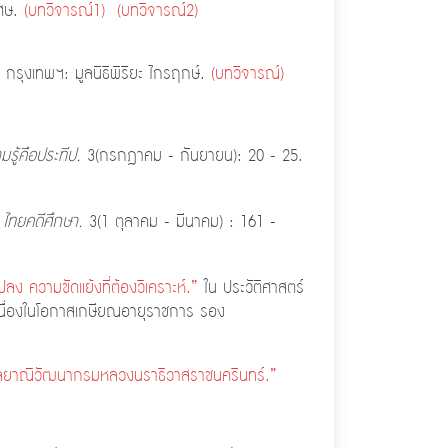
เศษ.
(บทวิจารณ์1)
(บทวิจารณ์2)
. กรุงเทพฯ: มูลนิธิพิริยะ ไกรฤกษ์.
(บทวิจารณ์)
มรู้คือประทีป.
3(กรกฎาคม - กันยายน): 20 - 25.
ไทยคดีศึกษา.
3(1 ตุลาคม - มีนาคม) : 161 -
ลง ความขัดแย้งที่ต้อง
วิเคราะห์.”
ใน ประวัติศาสตร์
เนื่องในโอกาสเกษียณอายุราชการ รอง
ัลยาณิวัฒนา
กรมหลวงนราธิวาสราชนครินทร์.”