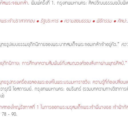
หัสพระจอมเกล้า
. พิมพ์ครั้งที่ 1. กรุงเทพมหานคร: ศิลปวัฒนธรรมฉบับพิ
จพระเจ้าปราสาททอง • รัฐประหาร • ความชอบธรรม • พิธีกรรม • ศิลปะ
พุทธรูปแบบธรรมยุติกนิกายของพระบาทสมเด็จพระจอมเกล้าเจ้าอยู่หัว.”
ควา
ยุติกนิกาย: การศึกษาความสัมพันธ์กับสมณวงศ์ของลังกาผ่านพุทธศิลป์.”
ุทธรูปทรงเครื่องฉลองพระองค์ในพระบรมมหาราชวัง: ความรู้ที่ต้องเปลี่ยนแป
ย วารุณี โอสถารมย์. กรุงเทพมหานคร: อมรินทร์ (รวมบทความทางวิชาการ
ษ์)
กศทองใหญ่รัชกาลที่ 1 ในการออกพระเมรุสมเด็จพระเจ้าพี่นางเธอ เจ้าฟ้าก
: 78 - 90.