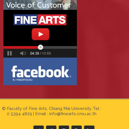
© Faculty of Fine Arts, Chiang Mai University Tel :
0 5394 4829 | Email :
info@finearts.cmu.ac.th