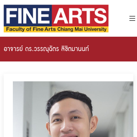
อาจารย์ ดร.วรรณุฉัตร ลิขิตมานนท์