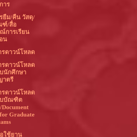
ิการ
ยืม/คืน วัสดุ/
ฑ์/สื่อ
ณ์การเรียน
อน
ารดาวน์โหลด
ารดาวน์โหลด
บนักศึกษา
ญาตรี
ารดาวน์โหลด
ับบัณฑิต
า/Document
for Graduate
rams
อใช้ยาน