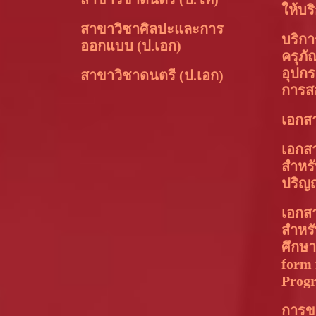
ให้บร
สาขาวิชาศิลปะและการ
บริการ
ออกแบบ (ป.เอก)
ครุภัณ
อุปกร
สาขาวิชาดนตรี (ป.เอก)
การส
เอกส
เอกส
สำหรั
ปริญ
เอกส
สำหร
ศึกษ
form 
Prog
การข