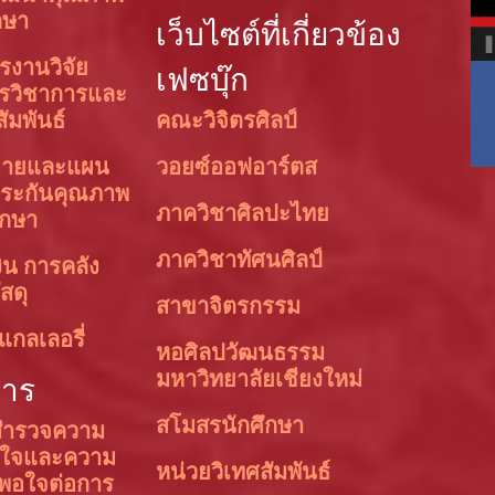
กษา
เว็บไซต์ที่เกี่ยวข้อง
รงานวิจัย
เฟซบุ๊ก
ารวิชาการและ
สัมพันธ์
คณะวิจิตรศิลป์
บายและแผน
วอยซ์ออฟอาร์ตส
ระกันคุณภาพ
ภาควิชาศิลปะไทย
ึกษา
ภาควิชาทัศนศิลป์
ิน การคลัง
สดุ
สาขาจิตรกรรม
แกลเลอรี่
หอศิลปวัฒนธรรม
มหาวิทยาลัยเชียงใหม่
การ
สโมสรนักศึกษา
ำรวจความ
อใจและความ
หน่วยวิเทศสัมพันธ์
งพอใจต่อการ