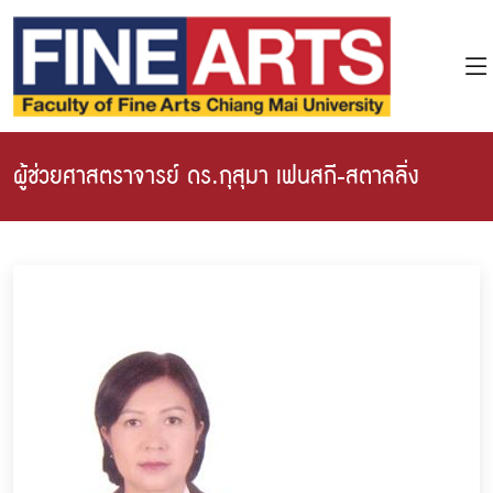
ผู้ช่วยศาสตราจารย์ ดร.กุสุมา เฟนสกี-สตาลลิ่ง