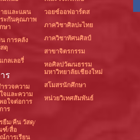
บายและแผน
วอยซ์ออฟอาร์ตส
ระกันคุณภาพ
ภาควิชาศิลปะไทย
ึกษา
ภาควิชาทัศนศิลป์
ิน การคลัง
สดุ
สาขาจิตรกรรม
แกลเลอรี่
หอศิลปวัฒนธรรม
มหาวิทยาลัยเชียงใหม่
การ
สโมสรนักศึกษา
ำรวจความ
อใจและความ
หน่วยวิเทศสัมพันธ์
งพอใจต่อการ
ิการ
ยืม/คืน วัสดุ/
ฑ์/สื่อ
ณ์การเรียน