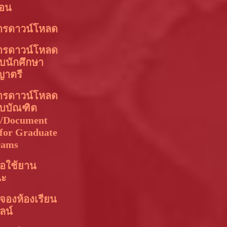
อน
ารดาวน์โหลด
ารดาวน์โหลด
บนักศึกษา
ญาตรี
ารดาวน์โหลด
ับบัณฑิต
า/Document
for Graduate
rams
อใช้ยาน
นะ
จองห้องเรียน
ลน์