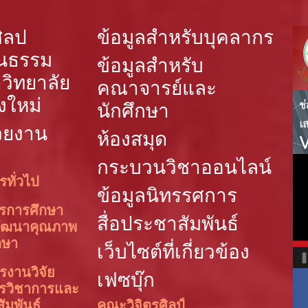
ิลป
ข้อมูลสำหรับบุคลากร
นธรรม
ข้อมูลสำหรับ
วิทยาลัย
คณาจารย์และ
งใหม่
นักศึกษา
วยงาน
ห้องสมุด
กระบวนวิชาออนไลน์
รทั่วไป
ข้อมูลนิทรรศการ
ารการศึกษา
สื่อประชาสัมพันธ์
ัฒนาคุณภาพ
กษา
เว็บไซต์ที่เกี่ยวข้อง
รงานวิจัย
เฟซบุ๊ก
ารวิชาการและ
สัมพันธ์
คณะวิจิตรศิลป์