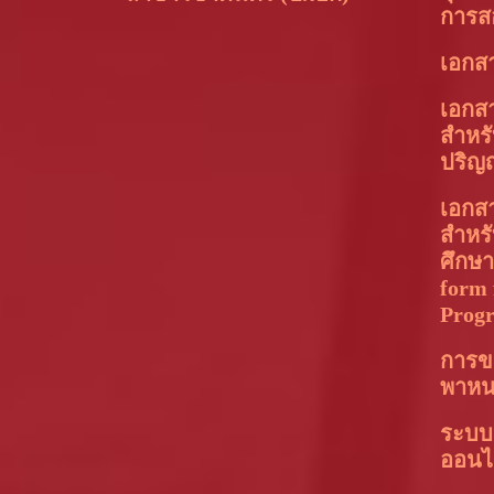
การส
เอกส
เอกส
สำหรั
ปริญ
เอกส
สำหร
ศึกษ
form 
Prog
การข
พาห
ระบบ
ออนไ