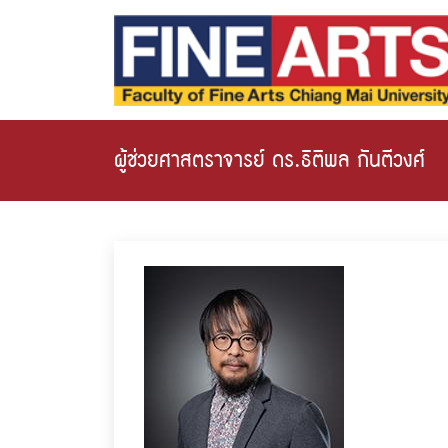
ผู้ช่วยศาสตราจารย์ ดร.ธิติพล กันตีวงศ์